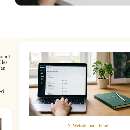
houdt
lles
van
Wij
🔧 Website onderhoud