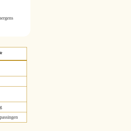
 nergens
⭐
ng
passingen