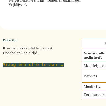
We bespreken je situatie, wensen en uitdagingen.
Vrijblijvend.
Pakketten
Kies het pakket dat bij je past.
Opschalen kan altijd.
Voor wie all
nodig heeft
Vraag een offerte aan →
Maandelijkse 
Backups
Monitoring
Email support