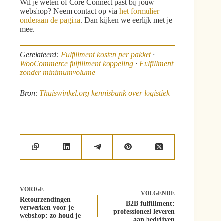
Wil je weten of Core Connect past bij jouw
webshop? Neem contact op via
het formulier
onderaan de pagina
. Dan kijken we eerlijk met je
mee.
Gerelateerd:
Fulfillment kosten per pakket
·
WooCommerce fulfillment koppeling
·
Fulfillment
zonder minimumvolume
Bron:
Thuiswinkel.org kennisbank over logistiek
VORIGE
VOLGENDE
Retourzendingen
B2B fulfillment:
verwerken voor je
professioneel leveren
webshop: zo houd je
aan bedrijven