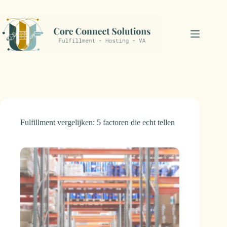
Ga
naar
de
inhoud
Fulfillment vergelijken: 5 factoren die echt tellen